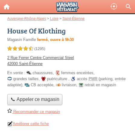
Auvergne-Rhône-Alpes
>
Loire
>
Saint-Étienne
House Of Klothing
Magasin Famille
fermé, ouvre à 9h30
4,5 étoiles sur 5
(1295)
2 Rue Ferrer Centre Commercial Steel
42000 Saint-Étienne
En vente :
chaussures
,
femmes enceintes
,
grandes tailles
,
puériculture
,
accès
PMR
(parking, entrée
adaptée)
,
CB acceptée
,
livraison
,
retrait en magasin
📞 Appeler ce magasin
Recommander ce magasin
Améliorer cette fiche