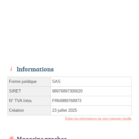
Informations
Forme juridique
SAS
SIRET
98976897300020
N° TVA Intra.
FR64989768973
Création
23 juillet 2025
Éditer les informations de mon magasin famille
Magasins proches