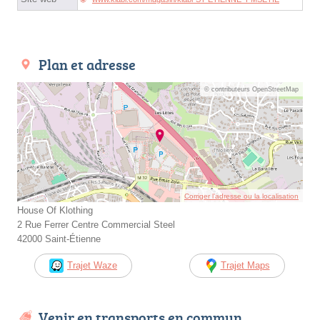
Plan et adresse
© contributeurs OpenStreetMap
Corriger l’adresse ou la localisation
House Of Klothing
2 Rue Ferrer Centre Commercial Steel
42000 Saint-Étienne
Trajet Waze
Trajet Maps
Venir en transports en commun