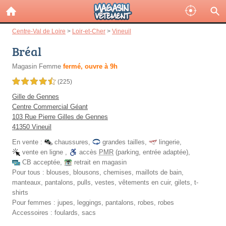
Centre-Val de Loire
>
Loir-et-Cher
>
Vineuil
Bréal
Magasin Femme
fermé, ouvre à 9h
4,5 étoiles sur 5
(225)
Gille de Gennes
Centre Commercial Géant
103 Rue Pierre Gilles de Gennes
41350 Vineuil
En vente :
chaussures
,
grandes tailles
,
lingerie
,
vente en ligne
,
accès
PMR
(parking, entrée adaptée)
,
CB acceptée
,
retrait en magasin
Pour tous :
blouses, blousons, chemises, maillots de bain,
manteaux, pantalons, pulls, vestes, vêtements en cuir, gilets, t-
shirts
Pour femmes :
jupes, leggings, pantalons, robes, robes
Accessoires :
foulards, sacs