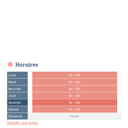
Horaires
Lundi
9h - 20h
Mardi
9h - 20h
Mercredi
9h - 20h
Jeudi
9h - 20h
Vendredi
9h - 20h
Samedi
9h - 20h
Dimanche
Fermé
Signaler une erreur