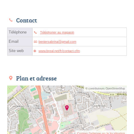
Contact
Téléphone
Téléphoner au magasin
Email
beniersabrinaⓐgmail.com
Site web
www.breal.net/fr/contact.cfm
Plan et adresse
© contributeurs OpenStreetMap
Corriger l’adresse ou la localisation