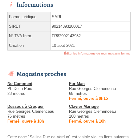
Informations
Forme juridique
SARL
SIRET
90214393200017
N° TVA Intra.
FR82902143932
Création
10 août 2021
Éditer les informations de mon magasin femme
Magasins proches
No Comment
For Man
Pl. De la Paix
Rue Georges Clemenceau
28 mètres
69 mètres
Fermé, ouvre à 9h15
Dessous à Croquer
Clavier Mariage
Rue Georges Clemenceau
Rue Georges Clemenceau
76 mètres
100 mètres
Fermé, ouvre à 10h
Fermé, ouvre à 10h
Cette page "Selline Rue de Verdun" est visible via les liens suivants