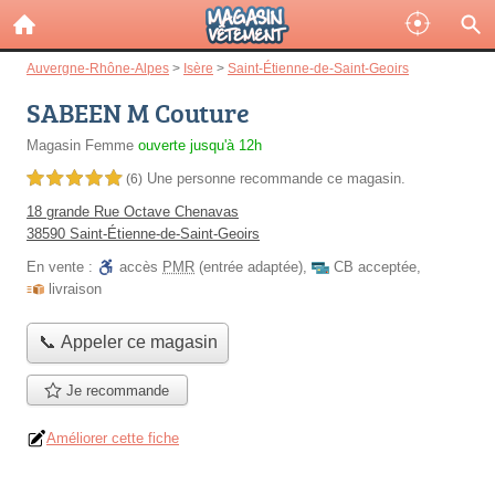
Auvergne-Rhône-Alpes
>
Isère
>
Saint-Étienne-de-Saint-Geoirs
SABEEN M Couture
Magasin Femme
ouverte jusqu'à 12h
Une personne
recommande
ce magasin.
5,0 étoiles sur 5
(6)
18 grande Rue Octave Chenavas
38590 Saint-Étienne-de-Saint-Geoirs
En vente :
accès
PMR
(entrée adaptée)
,
CB acceptée
,
livraison
📞 Appeler ce magasin
Je recommande
Améliorer cette fiche