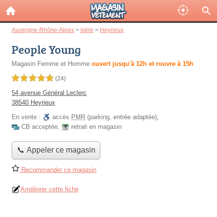
Auvergne-Rhône-Alpes
>
Isère
>
Heyrieux
People Young
Magasin Femme et Homme
ouvert jusqu'à 12h et rouvre à 15h
5,0 étoiles sur 5
(24)
54 avenue Général Leclerc
38540 Heyrieux
En vente :
accès
PMR
(parking, entrée adaptée)
,
CB acceptée
,
retrait en magasin
📞 Appeler ce magasin
Recommander ce magasin
Améliorer cette fiche