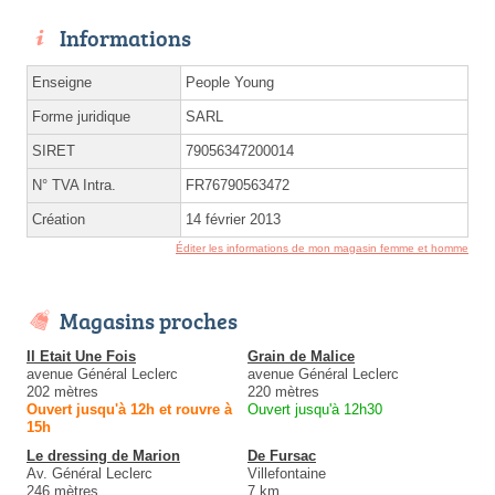
Informations
Enseigne
People Young
Forme juridique
SARL
SIRET
79056347200014
N° TVA Intra.
FR76790563472
Création
14 février 2013
Éditer les informations de mon magasin femme et homme
Magasins proches
Il Etait Une Fois
Grain de Malice
avenue Général Leclerc
avenue Général Leclerc
202 mètres
220 mètres
Ouvert jusqu'à 12h et rouvre à
Ouvert jusqu'à 12h30
15h
Le dressing de Marion
De Fursac
Av. Général Leclerc
Villefontaine
246 mètres
7 km