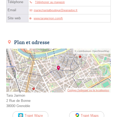
Téléphone
Téléphoner au magasin
Email
mariechantalboutiqueⓐwanadoo.fr
Site web
www.tarajarmon.com/fr
Plan et adresse
© contributeurs OpenStreetMap
Corriger l’adresse ou la localisation
Tara Jarmon
2 Rue de Bonne
38000 Grenoble
Trajet Waze
Trajet Maps