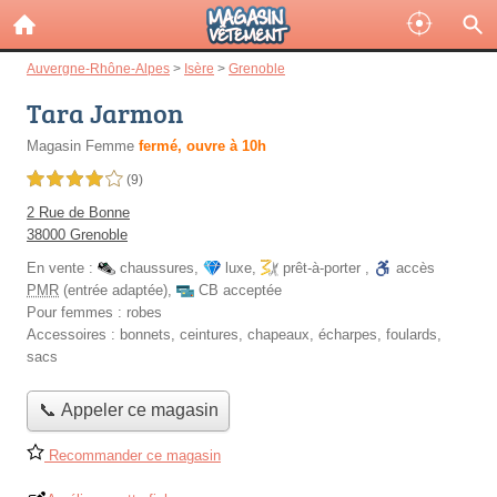
Auvergne-Rhône-Alpes
>
Isère
>
Grenoble
Tara Jarmon
Magasin Femme
fermé, ouvre à 10h
4,0 étoiles sur 5
(9)
2 Rue de Bonne
38000 Grenoble
En vente :
chaussures
,
luxe
,
prêt-à-porter
,
accès
PMR
(entrée adaptée)
,
CB acceptée
Pour femmes :
robes
Accessoires :
bonnets, ceintures, chapeaux, écharpes, foulards,
sacs
📞 Appeler ce magasin
Recommander ce magasin