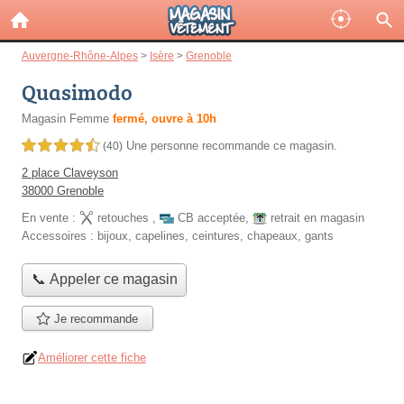
Auvergne-Rhône-Alpes
>
Isère
>
Grenoble
Quasimodo
Magasin Femme
fermé, ouvre à 10h
Une personne
recommande
ce magasin.
4,5 étoiles sur 5
(40)
2 place Claveyson
38000 Grenoble
En vente :
retouches
,
CB acceptée
,
retrait en magasin
Accessoires :
bijoux, capelines, ceintures, chapeaux, gants
📞 Appeler ce magasin
Je recommande
Améliorer cette fiche