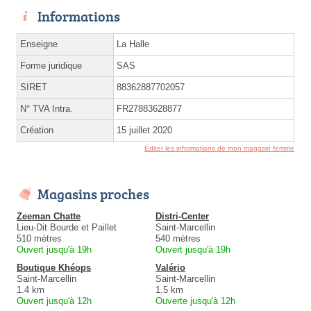
Informations
Enseigne
La Halle
Forme juridique
SAS
SIRET
88362887702057
N° TVA Intra.
FR27883628877
Création
15 juillet 2020
Éditer les informations de mon magasin femme
Magasins proches
Zeeman Chatte
Distri-Center
Lieu-Dit Bourde et Paillet
Saint-Marcellin
510 mètres
540 mètres
Ouvert jusqu'à 19h
Ouvert jusqu'à 19h
Boutique Khéops
Valério
Saint-Marcellin
Saint-Marcellin
1.4 km
1.5 km
Ouvert jusqu'à 12h
Ouverte jusqu'à 12h