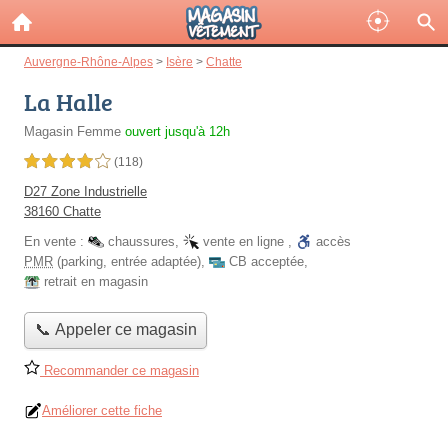
Auvergne-Rhône-Alpes
>
Isère
>
Chatte
La Halle
Magasin Femme
ouvert jusqu'à 12h
4,0 étoiles sur 5
(118)
D27 Zone Industrielle
38160 Chatte
En vente :
chaussures
,
vente en ligne
,
accès
PMR
(parking, entrée adaptée)
,
CB acceptée
,
retrait en magasin
📞 Appeler ce magasin
Recommander ce magasin
Améliorer cette fiche