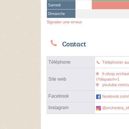
Samedi
Dimanche
Signaler une erreur
Contact
Téléphone
Téléphoner a
fr.shop-orches
Site web
t?dispatch=1
youtube.com/
Facebook
facebook.com
Instagram
@orchestra_off