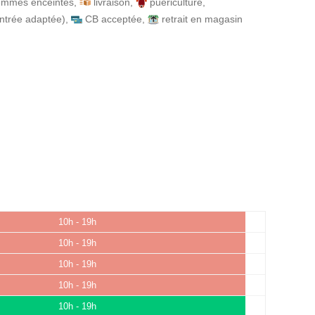
emmes enceintes
,
livraison
,
puériculture
,
entrée adaptée)
,
CB acceptée
,
retrait en magasin
10h - 19h
10h - 19h
10h - 19h
10h - 19h
10h - 19h