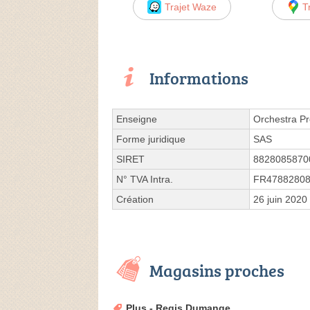
Trajet Waze
T
Informations
Enseigne
Orchestra 
Forme juridique
SAS
SIRET
8828085870
N° TVA Intra.
FR4788280
Création
26 juin 2020
Magasins proches
Plus - Regis Dumange