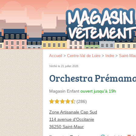
Accueil
>
Centre-Val de Loire
>
Indre
>
Saint-Ma
Vérifié le 21 juillet 2026
Orchestra Prémam
Magasin Enfant
ouvert jusqu'à 19h
(286)
4,5 étoiles sur 5
Zone Artisanale Cap Sud
114 avenue d'Occitanie
36250 Saint-Maur