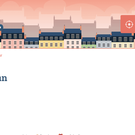
ur
an