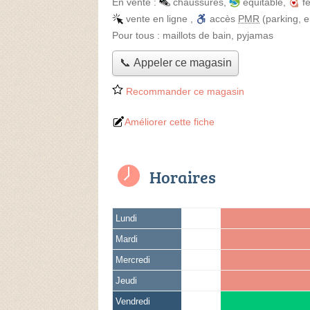
En vente :
chaussures
,
équitable
,
f
vente en ligne
,
accès
PMR
(parking, 
Pour tous :
maillots de bain, pyjamas
📞 Appeler ce magasin
Recommander ce magasin
Améliorer cette fiche
Horaires
Lundi
Mardi
Mercredi
Jeudi
Vendredi