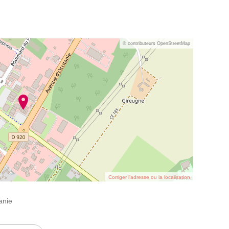
© contributeurs OpenStreetMap
Corriger l’adresse ou la localisation
anie