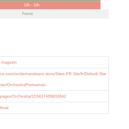
10h - 19h
Fermé
u magasin
tra.com/on/demandware.store/Sites-FR-Site/fr/Default-Star
user/OrchestraPremaman
/pages/Orchestra/103437489693842
icial