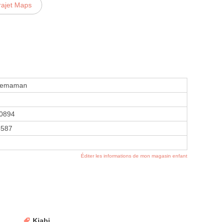
rajet Maps
Premaman
0894
8587
Éditer les informations de mon magasin enfant
Kiabi