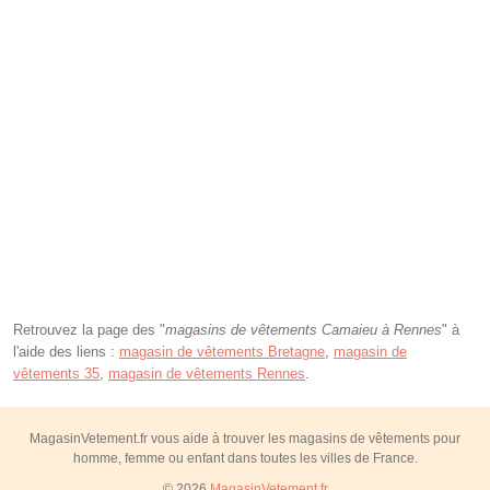
Retrouvez la page des "
magasins de vêtements Camaieu à Rennes
" à
l'aide des liens :
magasin de vêtements Bretagne
,
magasin de
vêtements 35
,
magasin de vêtements Rennes
.
MagasinVetement.fr vous aide à trouver les magasins de vêtements pour
homme, femme ou enfant dans toutes les villes de France.
© 2026
MagasinVetement.fr