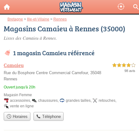
Bretagne
>
Ille-et-Vilaine
>
Rennes
Magasins Camaieu à Rennes (35000)
Listes des Camaieu à Rennes.
1 magasin Camaieu référencé
Camaieu
4,0 étoiles sur 5
98 avis
Rue du Bosphore Centre Commercial Carrefour, 35048
Rennes
Ouvert jusqu'à 20h
Magasin Femme
accessoires
,
chaussures
,
grandes tailles
,
retouches
,
vente en ligne
Horaires
Téléphone