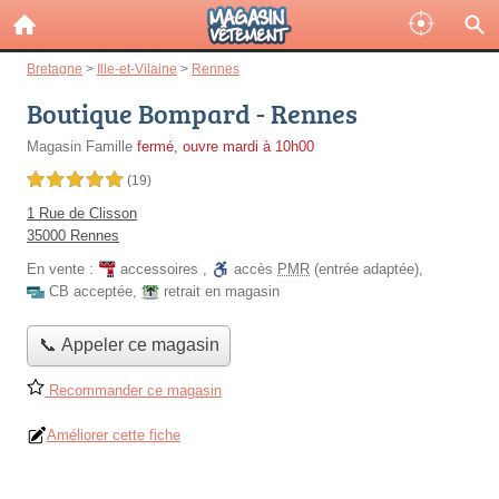
Bretagne
>
Ille-et-Vilaine
>
Rennes
Boutique Bompard - Rennes
Magasin Famille
fermé, ouvre mardi à 10h00
5,0 étoiles sur 5
(19)
1 Rue de Clisson
35000 Rennes
En vente :
accessoires
,
accès
PMR
(entrée adaptée)
,
CB acceptée
,
retrait en magasin
📞 Appeler ce magasin
Recommander ce magasin
Améliorer cette fiche