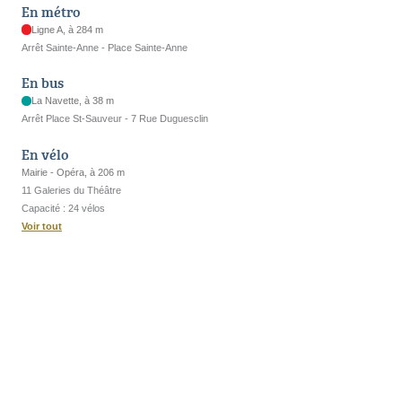
En métro
Ligne A, à 284 m
Arrêt Sainte-Anne - Place Sainte-Anne
En bus
La Navette, à 38 m
Arrêt Place St-Sauveur - 7 Rue Duguesclin
En vélo
Mairie - Opéra, à 206 m
11 Galeries du Théâtre
Capacité : 24 vélos
Voir tout