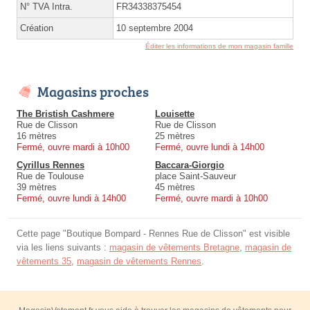
N° TVA Intra.
FR34338375454
Création
10 septembre 2004
Éditer les informations de mon magasin famille
Magasins proches
The Bristish Cashmere
Louisette
Rue de Clisson
Rue de Clisson
16 mètres
25 mètres
Fermé, ouvre mardi à 10h00
Fermé, ouvre lundi à 14h00
Cyrillus Rennes
Baccara-Giorgio
Rue de Toulouse
place Saint-Sauveur
39 mètres
45 mètres
Fermé, ouvre lundi à 14h00
Fermé, ouvre mardi à 10h00
Cette page "Boutique Bompard - Rennes Rue de Clisson" est visible
via les liens suivants :
magasin de vêtements Bretagne
,
magasin de
vêtements 35
,
magasin de vêtements Rennes
.