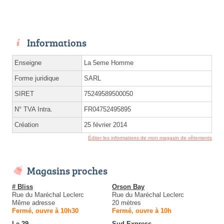
Informations
Enseigne
La 5eme Homme
Forme juridique
SARL
SIRET
75249589500050
N° TVA Intra.
FR04752495895
Création
25 février 2014
Éditer les informations de mon magasin de vêtements
Magasins proches
# Bliss
Orson Bay
Rue du Maréchal Leclerc
Rue du Maréchal Leclerc
Même adresse
20 mètres
Fermé, ouvre à 10h30
Fermé, ouvre à 10h
Le 29
Sud Express