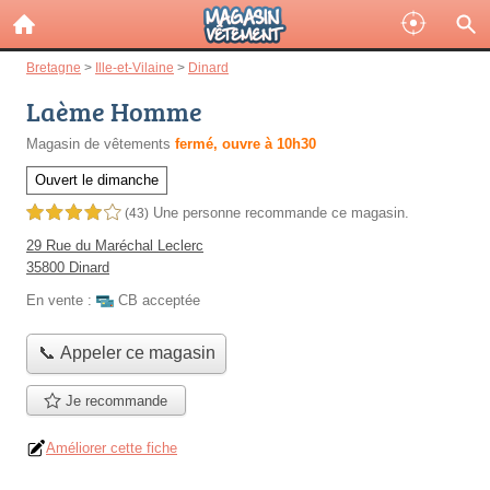
Bretagne
>
Ille-et-Vilaine
>
Dinard
Laème Homme
Magasin de vêtements
fermé, ouvre à 10h30
Ouvert le dimanche
Une personne
recommande
ce magasin.
4,0 étoiles sur 5
(43)
29 Rue du Maréchal Leclerc
35800 Dinard
En vente :
CB acceptée
📞 Appeler ce magasin
Je recommande
Améliorer cette fiche