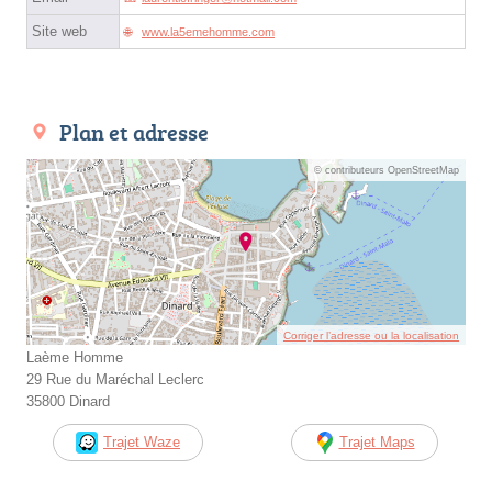
Site web
www.la5emehomme.com
Plan et adresse
© contributeurs OpenStreetMap
Corriger l’adresse ou la localisation
Laème Homme
29 Rue du Maréchal Leclerc
35800 Dinard
Trajet Waze
Trajet Maps