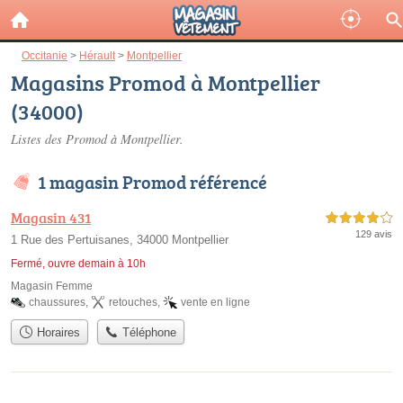
Occitanie
>
Hérault
>
Montpellier
Magasins Promod à Montpellier
(34000)
Listes des Promod à Montpellier.
1 magasin Promod référencé
Magasin 431
4,0 étoiles sur 5
129 avis
1 Rue des Pertuisanes, 34000 Montpellier
Fermé, ouvre demain à 10h
Magasin Femme
chaussures
,
retouches
,
vente en ligne
Horaires
Téléphone