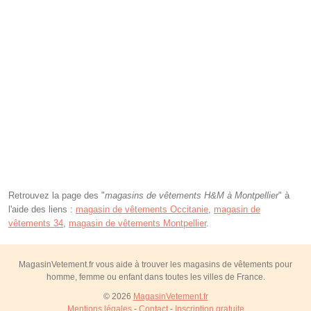
Retrouvez la page des "
magasins de vêtements H&M à Montpellier
" à
l'aide des liens :
magasin de vêtements Occitanie
,
magasin de
vêtements 34
,
magasin de vêtements Montpellier
.
MagasinVetement.fr vous aide à trouver les magasins de vêtements pour
homme, femme ou enfant dans toutes les villes de France.
© 2026
MagasinVetement.fr
Mentions légales
-
Contact
-
Inscription gratuite