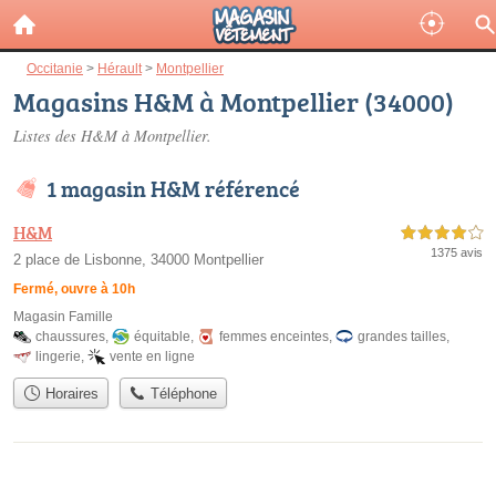
Occitanie
>
Hérault
>
Montpellier
Magasins H&M à Montpellier (34000)
Listes des H&M à Montpellier.
1 magasin H&M référencé
H&M
4,0 étoiles sur 5
1375 avis
2 place de Lisbonne, 34000 Montpellier
Fermé, ouvre à 10h
Magasin Famille
chaussures
,
équitable
,
femmes enceintes
,
grandes tailles
,
lingerie
,
vente en ligne
Horaires
Téléphone