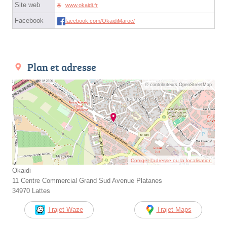
Site web
www.okaidi.fr
Facebook
facebook.com/OkaidiMaroc/
Plan et adresse
© contributeurs OpenStreetMap
Corriger l’adresse ou la localisation
Okaidi
11 Centre Commercial Grand Sud Avenue Platanes
34970 Lattes
Trajet Waze
Trajet Maps