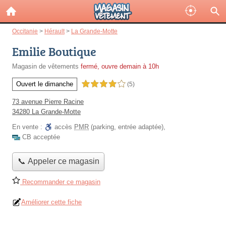
Occitanie
>
Hérault
>
La Grande-Motte
Emilie Boutique
Magasin de vêtements
fermé, ouvre demain à 10h
Ouvert le dimanche
4,0 étoiles sur 5
(5)
73 avenue Pierre Racine
34280 La Grande-Motte
En vente :
accès
PMR
(parking, entrée adaptée)
,
CB acceptée
📞 Appeler ce magasin
Recommander ce magasin
Améliorer cette fiche