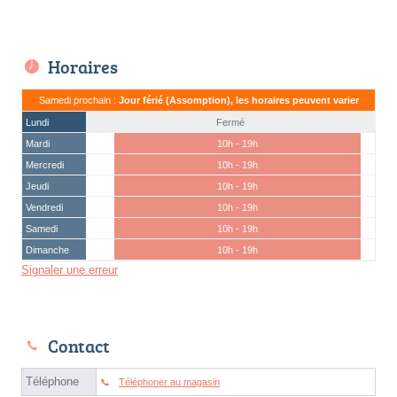
Horaires
Samedi prochain :
Jour férié (Assomption), les horaires peuvent varier
Lundi
Fermé
Mardi
10h - 19h
Mercredi
10h - 19h
Jeudi
10h - 19h
Vendredi
10h - 19h
Samedi
10h - 19h
Dimanche
10h - 19h
Signaler une erreur
Contact
Téléphone
Téléphoner au magasin