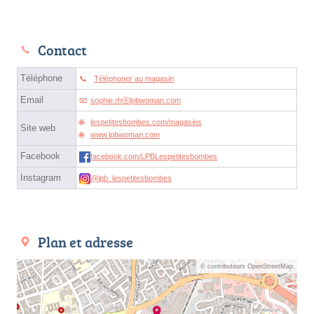
Contact
Téléphone
Téléphoner au magasin
Email
sophie.rhⓐlpbwoman.com
lespetitesbombes.com/magasins
Site web
www.lpbwoman.com
Facebook
facebook.com/LPBLespetitesbombes
Instagram
@lpb_lespetitesbombes
Plan et adresse
© contributeurs OpenStreetMap