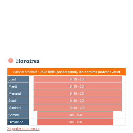
Horaires
Samedi prochain :
Jour férié (Assomption), les horaires peuvent varier
Lundi
9h30 - 20h
Mardi
9h30 - 20h
Mercredi
9h30 - 20h
Jeudi
9h30 - 20h
Vendredi
9h30 - 20h
Samedi
10h - 19h
Dimanche
10h - 19h
Signaler une erreur