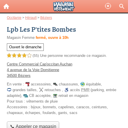
Occitanie
>
Hérault
>
Béziers
Lpb Les P'tites Bombes
Magasin Femme
fermé, ouvre à 10h
Ouvert le dimanche
Une personne
recommande
ce magasin.
4,0 étoiles sur 5
(55)
Centre Commercial Cap'occitan Auchan
4 avenue de la Voie Domitienne
34500 Béziers
En vente :
accessoires
,
chaussures
,
équitable
,
grandes tailles
,
retouches
,
accès
PMR
(parking, entrée
adaptée)
,
CB acceptée
,
retrait en magasin
Pour tous :
vêtements de pluie
Accessoires :
bijoux, bonnets, capelines, caracos, ceintures,
chapeaux, écharpes, foulards, gants, sacs
📞 Appeler ce magasin