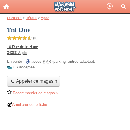
Occitanie
>
Hérault
>
Agde
Tnt One
4,5 étoiles sur 5
(8)
10 Rue de la Hune
34300 Agde
En vente :
accès
PMR
(parking, entrée adaptée)
,
CB acceptée
📞 Appeler ce magasin
Recommander ce magasin
Améliorer cette fiche