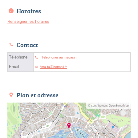
Horaires
Renseigner les horaires
Contact
Téléphone
Téléphoner au magasin
Email
fima-faⓐhotmail.fr
Plan et adresse
© contributeurs OpenStreetMap