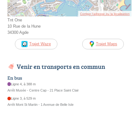
Corriger l’adresse ou la localisation
Tnt One
10 Rue de la Hune
34300 Agde
Trajet Waze
Trajet Maps
Venir en transports en commun
En bus
Ligne 4, à 388 m
Arrêt Musée - Centre Cap - 21 Place Saint Clair
Ligne 3, à 529 m
Arrêt Mont St Martin - 1 Avenue de Belle Isle