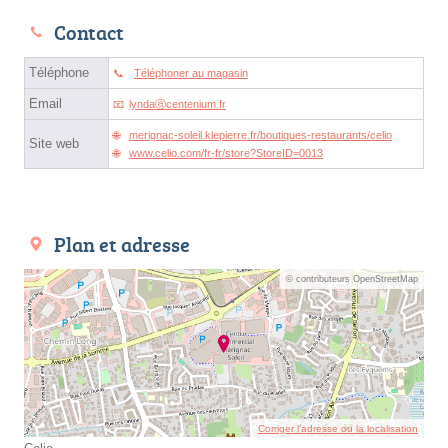
Contact
Téléphone
Téléphoner au magasin
Email
lyndaⓐcentenium.fr
merignac-soleil.klepierre.fr/boutiques-restaurants/celio
Site web
www.celio.com/fr-fr/store?StoreID=0013
Plan et adresse
© contributeurs OpenStreetMap
Corriger l’adresse ou la localisation