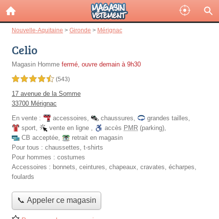
Nouvelle-Aquitaine
>
Gironde
>
Mérignac
Celio
Magasin Homme
fermé, ouvre demain à 9h30
4,5 étoiles sur 5
(543)
17 avenue de la Somme
33700 Mérignac
En vente :
accessoires
,
chaussures
,
grandes tailles
,
sport
,
vente en ligne
,
accès
PMR
(parking)
,
CB acceptée
,
retrait en magasin
Pour tous :
chaussettes, t-shirts
Pour hommes :
costumes
Accessoires :
bonnets, ceintures, chapeaux, cravates, écharpes,
foulards
📞 Appeler ce magasin