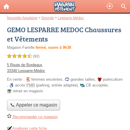
Nouvelle-Aquitaine
>
Gironde
>
Lesparre-Médoc
GEMO LESPARRE MEDOC Chaussures
et Vêtements
Magasin Famille
fermé, ouvre à 9h30
4,5 étoiles sur 5
(92)
5 Route de Bordeaux
33340 Lesparre-Médoc
En vente :
femmes enceintes
,
grandes tailles
,
puériculture
,
accès
PMR
(parking, entrée adaptée)
,
CB acceptée
,
retrait en magasin
📞 Appeler ce magasin
Recommander ce magasin
Améliorer cette fiche