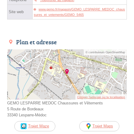
www.gemo.fr/magasin/GEMO_LESPARRE_MEDOC_chaus
Site web
sures_et_vetements/GEMO_5465
Plan et adresse
© contributeurs OpenStreetMap
Corriger l’adresse ou la localisation
GEMO LESPARRE MEDOC Chaussures et Vêtements
5 Route de Bordeaux
33340 Lesparre-Médoc
Trajet Waze
Trajet Maps