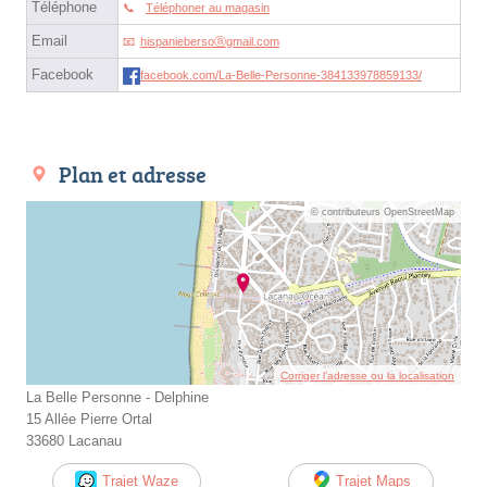
Téléphone
Téléphoner au magasin
Email
hispaniebersoⓐgmail.com
Facebook
facebook.com/La-Belle-Personne-384133978859133/
Plan et adresse
© contributeurs OpenStreetMap
Corriger l’adresse ou la localisation
La Belle Personne - Delphine
15 Allée Pierre Ortal
33680 Lacanau
Trajet Waze
Trajet Maps