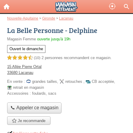
Nouvelle-Aquitaine
>
Gironde
>
Lacanau
La Belle Personne - Delphine
Magasin Femme
ouverte jusqu'à 19h
Ouvert le dimanche
2 personnes
recommandent
ce magasin.
4,5 étoiles sur 5
(10)
15 Allée Pierre Ortal
33680 Lacanau
En vente :
grandes tailles
,
retouches
,
CB acceptée
,
retrait en magasin
Accessoires :
foulards, sacs
📞 Appeler ce magasin
Je recommande