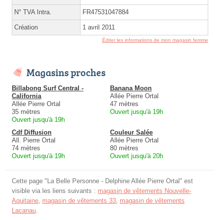
N° TVA Intra.
FR47531047884
Création
1 avril 2011
Éditer les informations de mon magasin femme
Magasins proches
Billabong Surf Central -
Banana Moon
California
Allée Pierre Ortal
Allée Pierre Ortal
47 mètres
35 mètres
Ouvert jusqu'à 19h
Ouvert jusqu'à 19h
Cdf Diffusion
Couleur Salée
All. Pierre Ortal
Allée Pierre Ortal
74 mètres
80 mètres
Ouvert jusqu'à 19h
Ouvert jusqu'à 20h
Cette page "La Belle Personne - Delphine Allée Pierre Ortal" est
visible via les liens suivants :
magasin de vêtements Nouvelle-
Aquitaine
,
magasin de vêtements 33
,
magasin de vêtements
Lacanau
.