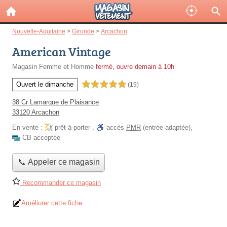
Nouvelle-Aquitaine
>
Gironde
>
Arcachon
American Vintage
Magasin Femme et Homme
fermé, ouvre demain à 10h
Ouvert le dimanche
5,0 étoiles sur 5
(19)
38 Cr Lamarque de Plaisance
33120 Arcachon
En vente :
prêt-à-porter
,
accès
PMR
(entrée adaptée)
,
CB acceptée
📞 Appeler ce magasin
Recommander ce magasin
Améliorer cette fiche