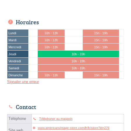
Horaires
Lundi
10h - 13h
15h - 19h
Mardi
10h - 13h
15h - 19h
Mercredi
10h - 13h
15h - 19h
Jeudi
10h - 19h
Vendredi
10h - 19h
Samedi
10h - 19h
Dimanche
10h - 13h
15h - 19h
Signaler une erreur
Contact
Téléphone
Téléphoner au magasin
www.americanvintage-store.com/fr/fr/store?id=276
Site web