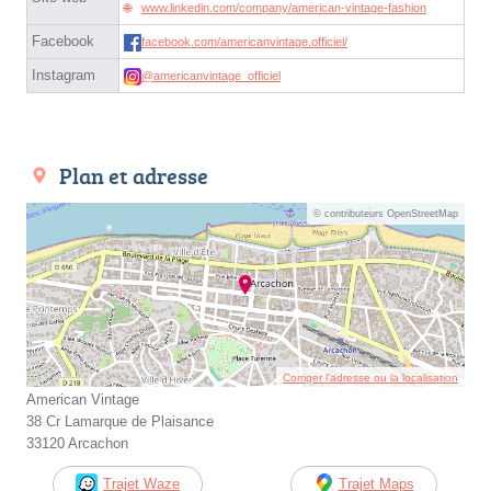
www.linkedin.com/company/american-vintage-fashion
Facebook
facebook.com/americanvintage.officiel/
Instagram
@americanvintage_officiel
Plan et adresse
© contributeurs OpenStreetMap
Corriger l’adresse ou la localisation
American Vintage
38 Cr Lamarque de Plaisance
33120 Arcachon
Trajet Waze
Trajet Maps