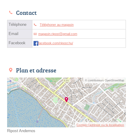
Contact
Téléphone
Téléphoner au magasin
Email
magasin.ripostⓐgmail.com
Facebook
facebook.com/ripost.hu/
Plan et adresse
© contributeurs OpenStreetMap
Corriger l’adresse ou la localisation
Ripost Andernos