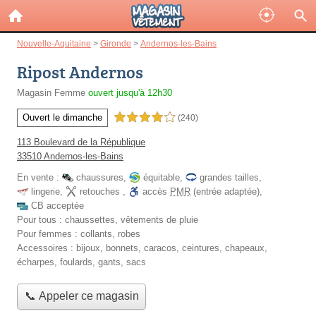
Nouvelle-Aquitaine
>
Gironde
>
Andernos-les-Bains
Ripost Andernos
Magasin Femme
ouvert jusqu'à 12h30
Ouvert le dimanche
4,0 étoiles sur 5
(240)
113 Boulevard de la République
33510 Andernos-les-Bains
En vente :
chaussures
,
équitable
,
grandes tailles
,
lingerie
,
retouches
,
accès
PMR
(entrée adaptée)
,
CB acceptée
Pour tous :
chaussettes, vêtements de pluie
Pour femmes :
collants, robes
Accessoires :
bijoux, bonnets, caracos, ceintures, chapeaux,
écharpes, foulards, gants, sacs
📞 Appeler ce magasin