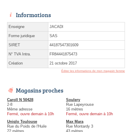
Informations
Enseigne
JACADI
Forme juridique
SAS
SIRET
44187547301609
N° TVA Intra.
FR84441875473
Création
21 octobre 2017
Éditer les informations de mon magasin femme
Magasins proches
Caroll N 50428
Soulery
2-8
Rue Lapeyrouse
Même adresse
16 mètres
Fermé, ouvre demain à 10h
Fermé, ouvre demain à 10h
Uniqlo Toulouse
Max Mara
Rue du Poids de l'Huile
Rue Montardy 3
22 mètres
43 mètres