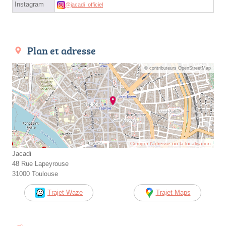
Instagram
@jacadi_officiel
Plan et adresse
© contributeurs OpenStreetMap
Corriger l’adresse ou la localisation
Jacadi
48 Rue Lapeyrouse
31000 Toulouse
Trajet Waze
Trajet Maps