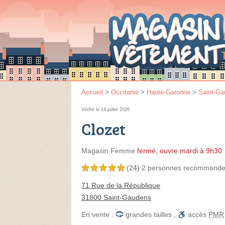
Accueil
>
Occitanie
>
Haute-Garonne
>
Saint-Ga
Vérifié le 14 juillet 2026
Clozet
Magasin Femme
fermé, ouvre mardi à 9h30
(24)
2 personnes
recommande
5,0 étoiles sur 5
71 Rue de la République
31800 Saint-Gaudens
En vente :
grandes tailles
,
accès
PMR