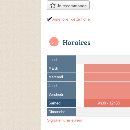
Je recommande
Améliorer cette fiche
Horaires
Lundi
Mardi
Mercredi
Jeudi
Vendredi
Samedi
9h30 - 12h30
Dimanche
Signaler une erreur