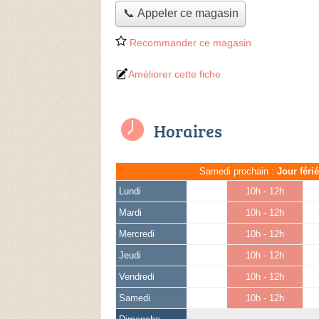
📞 Appeler ce magasin
Recommander ce magasin
Améliorer cette fiche
Horaires
Samedi prochain :
Jour féri
Lundi
10h - 12h
Mardi
10h - 12h
Mercredi
10h - 12h
Jeudi
10h - 12h
Vendredi
10h - 12h
Samedi
10h - 12h