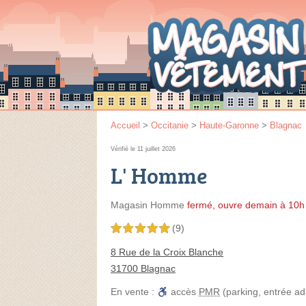
Accueil
>
Occitanie
>
Haute-Garonne
>
Blagnac
Vérifié le 11 juillet 2026
L' Homme
Magasin Homme
fermé, ouvre demain à 10h
(9)
5,0 étoiles sur 5
8 Rue de la Croix Blanche
31700 Blagnac
En vente :
accès
PMR
(parking, entrée a