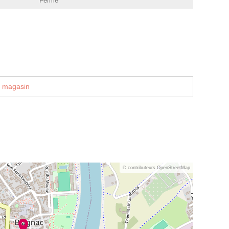
Fermé
u magasin
© contributeurs OpenStreetMap