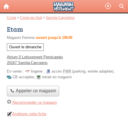
Corse
>
Corse-du-Sud
>
Sarrola-Carcopino
Etam
Magasin Femme
ouvert jusqu'à 19h30
Ouvert le dimanche
Atrium 0 Lotissement Pernicaggio
20167 Sarrola-Carcopino
En vente :
lingerie
,
accès
PMR
(parking, entrée adaptée)
,
CB acceptée
,
retrait en magasin
📞 Appeler ce magasin
Recommander ce magasin
Améliorer cette fiche