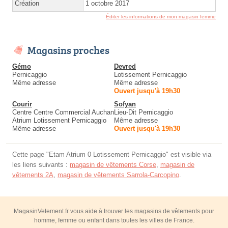
Création
1 octobre 2017
Éditer les informations de mon magasin femme
Magasins proches
Gémo
Devred
Pernicaggio
Lotissement Pernicaggio
Même adresse
Même adresse
Ouvert jusqu'à 19h30
Courir
Sofyan
Centre Centre Commercial Auchan
Lieu-Dit Pernicaggio
Atrium Lotissement Pernicaggio
Même adresse
Même adresse
Ouvert jusqu'à 19h30
Cette page "Etam Atrium 0 Lotissement Pernicaggio" est visible via
les liens suivants :
magasin de vêtements Corse
,
magasin de
vêtements 2A
,
magasin de vêtements Sarrola-Carcopino
.
MagasinVetement.fr vous aide à trouver les magasins de vêtements pour
homme, femme ou enfant dans toutes les villes de France.