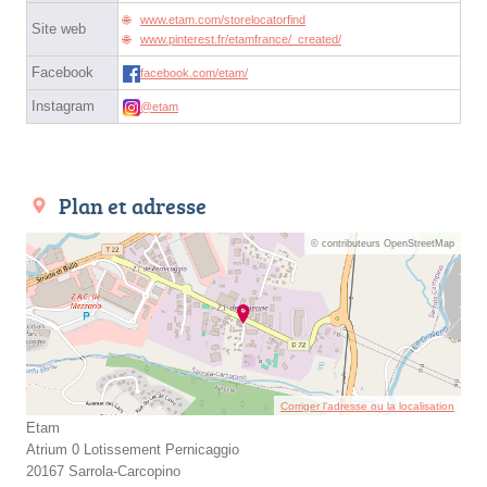
www.etam.com/storelocatorfind
Site web
www.pinterest.fr/etamfrance/_created/
Facebook
facebook.com/etam/
Instagram
@etam
Plan et adresse
© contributeurs OpenStreetMap
Corriger l’adresse ou la localisation
Etam
Atrium 0 Lotissement Pernicaggio
20167 Sarrola-Carcopino