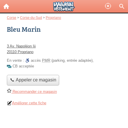
Corse
>
Corse-du-Sud
>
Propriano
Bleu Marin
3 Av. Napoléon Iii
20110 Propriano
En vente :
accès
PMR
(parking, entrée adaptée)
,
CB acceptée
📞 Appeler ce magasin
Recommander ce magasin
Améliorer cette fiche