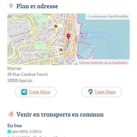
Plan et adresse
© contributeurs OpenStreetMap
Corriger l’adresse ou la localisation
Maxsan
29 Rue Cardinal Fesch
20000 Ajaccio
Trajet Waze
Trajet Maps
Venir en transports en commun
En bus
Ligne M005, à 202 m