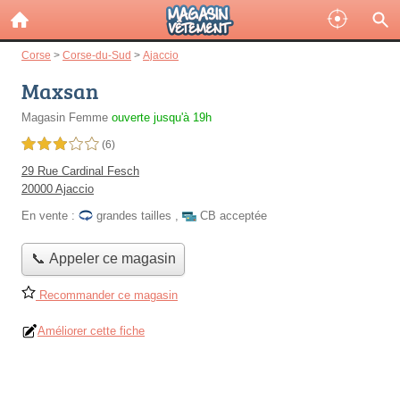
Corse
>
Corse-du-Sud
>
Ajaccio
Maxsan
Magasin Femme
ouverte jusqu'à 19h
3,0 étoiles sur 5
(6)
29 Rue Cardinal Fesch
20000 Ajaccio
En vente :
grandes tailles
,
CB acceptée
📞 Appeler ce magasin
Recommander ce magasin
Améliorer cette fiche