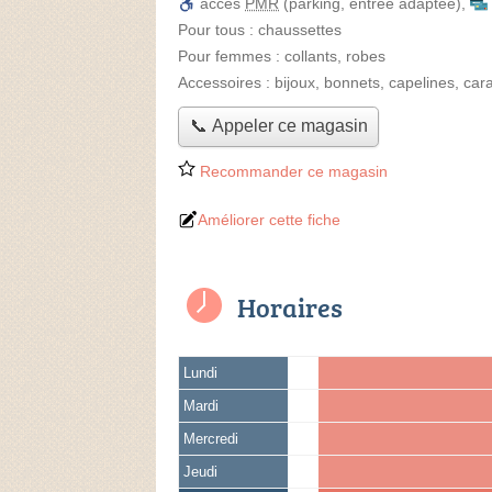
accès
PMR
(parking, entrée adaptée)
,
Pour tous :
chaussettes
Pour femmes :
collants, robes
Accessoires :
bijoux, bonnets, capelines, car
📞 Appeler ce magasin
Recommander ce magasin
Améliorer cette fiche
Horaires
Lundi
Mardi
Mercredi
Jeudi