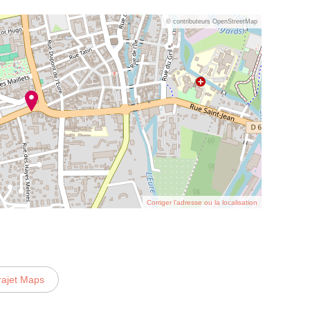
© contributeurs OpenStreetMap
Corriger l’adresse ou la localisation
rajet Maps