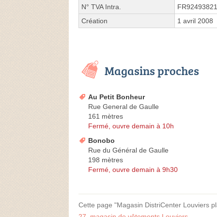
N° TVA Intra.
FR9249382
Création
1 avril 2008
Magasins proches
Au Petit Bonheur
Rue General de Gaulle
161 mètres
Fermé, ouvre demain à 10h
Bonobo
Rue du Général de Gaulle
198 mètres
Fermé, ouvre demain à 9h30
Cette page "Magasin DistriCenter Louviers pla
27
,
magasin de vêtements Louviers
.