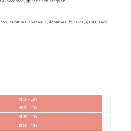
CB acceptée
,
retrait en magasin
acos, ceintures, chapeaux, écharpes, foulards, gants, sacs
9h30 - 19h
9h30 - 19h
9h30 - 19h
9h30 - 19h