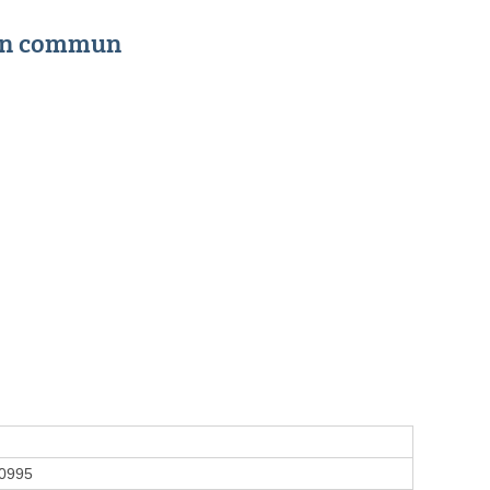
 en commun
0995