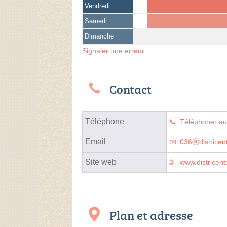
Vendredi
Samedi
Dimanche
Signaler une erreur
Contact
Téléphone
Téléphoner a
Email
036ⓐdistricent
Site web
www.districente
Plan et adresse