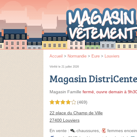
Accueil
>
Normandie
>
Eure
>
Louviers
Vérifié le 21 juillet 2026
Magasin DistriCente
Magasin Famille
fermé, ouvre demain à 9h3
(469)
4,0 étoiles sur 5
22 place du Champ de Ville
27400 Louviers
En vente :
chaussures
,
femmes encein