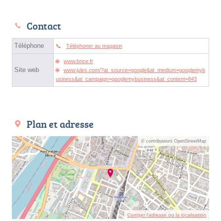
Contact
Téléphone
Téléphoner au magasin
www.brice.fr
Site web
www.jules.com/?at_source=google&at_medium=googlemyb
usiness&at_campaign=googlemybusiness&at_content=843
Plan et adresse
© contributeurs OpenStreetMap
Corriger l’adresse ou la localisation