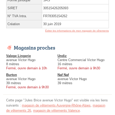
Forme juridique
SAS
SIRET
30515426205093
N° TVA Intra.
FR78305154262
Création
30 juin 2019
Éditer les informations de mon magasin de vêtements
Magasins proches
Valege Lingerie
Undiz
avenue Victor Hugo
Centre Commercial Victor Hugo
8 mètres
16 mètres
Fermé, ouvre demain à 10h
Fermé, ouvre demain à 9h30
Burton
Naf Naf
avenue Victor Hugo
avenue Victor Hugo
39 mètres
39 mètres
Fermé, ouvre demain à 9h30
Cette page "Jules Brice avenue Victor Hugo" est visible via les liens
suivants :
magasin de vêtements Auvergne-Rhône-Alpes
,
magasin
de vêtements 26
,
magasin de vêtements Valence
.