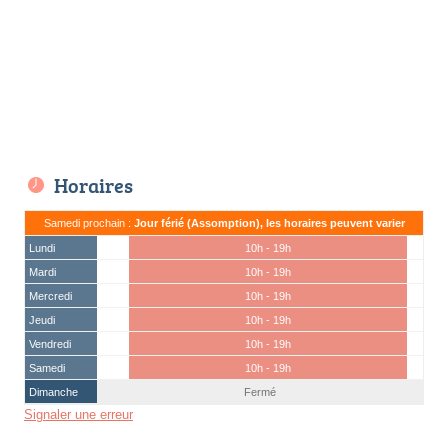
Horaires
Samedi prochain :
Jour férié (Assomption), les horaires peuvent varier
Lundi
10h - 19h
Mardi
10h - 19h
Mercredi
10h - 19h
Jeudi
10h - 19h
Vendredi
10h - 19h
Samedi
10h - 19h
Dimanche
Fermé
Signaler une erreur