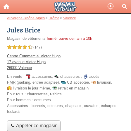
Auvergne-Rhône-Alpes
>
Drôme
>
Valence
Jules Brice
Magasin de vêtements
fermé, ouvre demain à 10h
4,5 étoiles sur 5
(147)
Centre Commercial Victor Hugo
17 avenue Victor Hugo
26000 Valence
En vente :
accessoires
,
chaussures
,
accès
PMR
(parking, entrée adaptée)
,
CB acceptée
,
livraison
,
livraison le jour même
,
retrait en magasin
Pour tous :
chaussettes, t-shirts
Pour hommes :
costumes
Accessoires :
bonnets, ceintures, chapeaux, cravates, écharpes,
foulards
📞 Appeler ce magasin