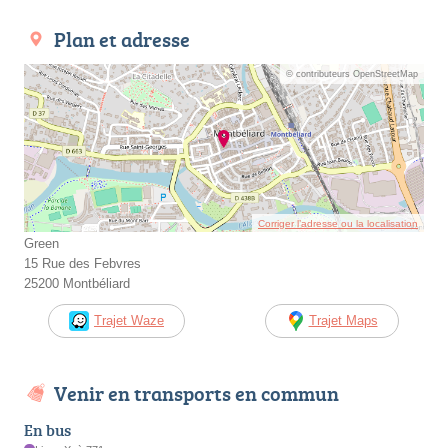
Plan et adresse
© contributeurs OpenStreetMap
Corriger l’adresse ou la localisation
Green
15 Rue des Febvres
25200 Montbéliard
Trajet Waze
Trajet Maps
Venir en transports en commun
En bus