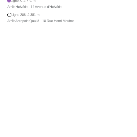
Ligne X, à 771 m
Arrêt Helvétie - 14 Avenue d'Helvétie
Ligne 206, à 381 m
Arrêt Acropole Quai 8 - 10 Rue Henri Mouhot