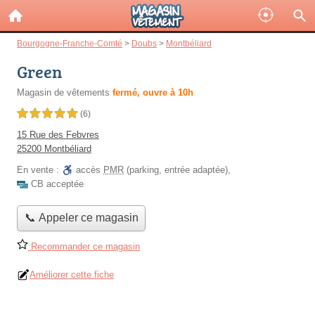
Bourgogne-Franche-Comté
>
Doubs
>
Montbéliard
Green
Magasin de vêtements
fermé, ouvre à 10h
5,0 étoiles sur 5
(6)
15 Rue des Febvres
25200 Montbéliard
En vente :
accès
PMR
(parking, entrée adaptée)
,
CB acceptée
📞 Appeler ce magasin
Recommander ce magasin
Améliorer cette fiche