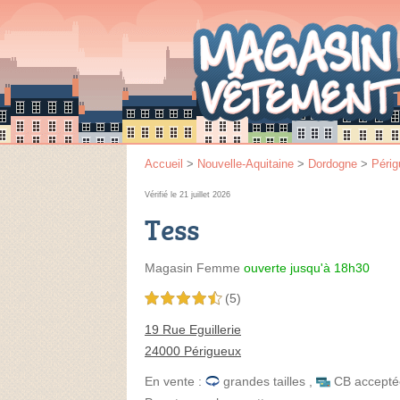
Accueil
>
Nouvelle-Aquitaine
>
Dordogne
>
Péri
Vérifié le 21 juillet 2026
Tess
Magasin Femme
ouverte jusqu'à 18h30
(5)
4,5 étoiles sur 5
19 Rue Eguillerie
24000 Périgueux
En vente :
grandes tailles
,
CB accepté