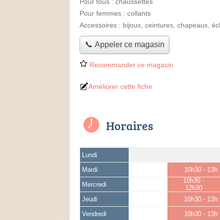
Pour tous :
chaussettes
Pour femmes :
collants
Accessoires :
bijoux, ceintures, chapeaux, éc
📞 Appeler ce magasin
Recommander ce magasin
Améliorer cette fiche
Horaires
Lundi
Mardi
10h30 - 13h
10h30 -
Mercredi
12h30
Jeudi
10h30 - 13h
Vendredi
10h30 - 13h