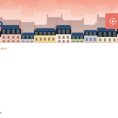
gueux
e