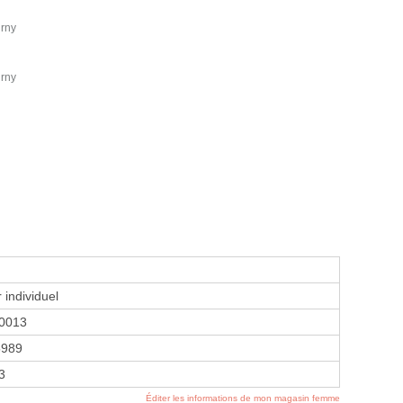
urny
urny
 individuel
0013
5989
3
Éditer les informations de mon magasin femme