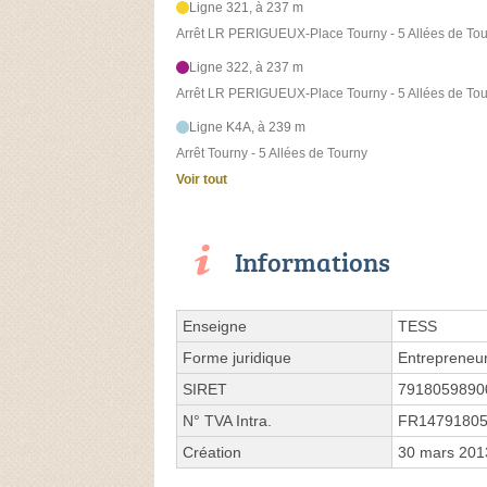
Ligne 321, à 237 m
Arrêt LR PERIGUEUX-Place Tourny - 5 Allées de To
Ligne 322, à 237 m
Arrêt LR PERIGUEUX-Place Tourny - 5 Allées de To
Ligne K4A, à 239 m
Arrêt Tourny - 5 Allées de Tourny
Voir tout
Informations
Enseigne
TESS
Forme juridique
Entrepreneur
SIRET
7918059890
N° TVA Intra.
FR1479180
Création
30 mars 201