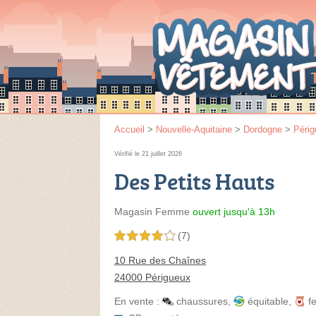
Accueil
>
Nouvelle-Aquitaine
>
Dordogne
>
Péri
Vérifié le 21 juillet 2026
Des Petits Hauts
Magasin Femme
ouvert jusqu'à 13h
(7)
4,0 étoiles sur 5
10 Rue des Chaînes
24000 Périgueux
En vente :
chaussures
,
équitable
,
f