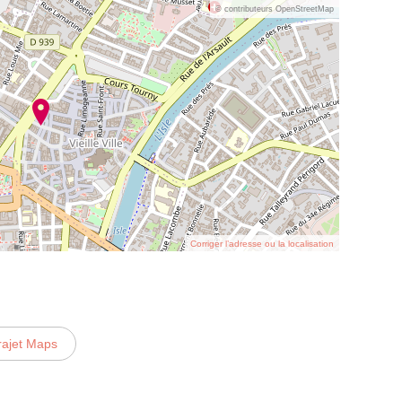
© contributeurs OpenStreetMap
Corriger l’adresse ou la localisation
rajet Maps