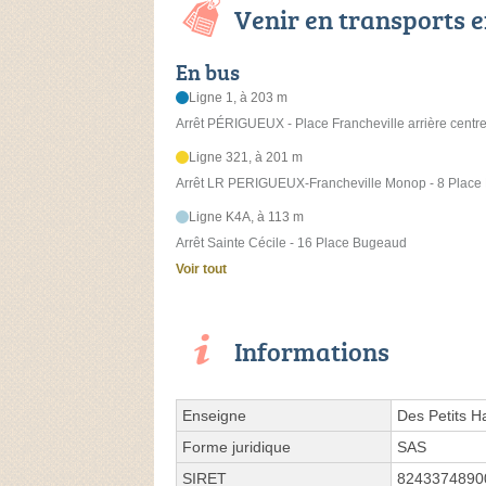
Venir en transports
En bus
Ligne 1, à 203 m
Arrêt PÉRIGUEUX - Place Francheville arrière centr
Ligne 321, à 201 m
Arrêt LR PERIGUEUX-Francheville Monop - 8 Plac
Ligne K4A, à 113 m
Arrêt Sainte Cécile - 16 Place Bugeaud
Voir tout
Informations
Enseigne
Des Petits H
Forme juridique
SAS
SIRET
8243374890