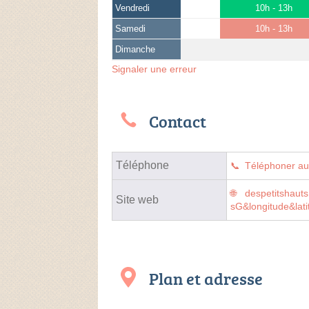
Vendredi
10h - 13h
Samedi
10h - 13h
Dimanche
Signaler une erreur
Contact
Téléphone
Téléphoner a
despetitshaut
Site web
sG&longitude&lat
Plan et adresse