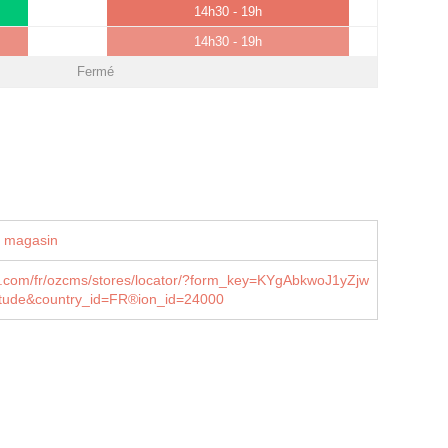
14h30 - 19h
14h30 - 19h
Fermé
u magasin
s.com/fr/ozcms/stores/locator/?form_key=KYgAbkwoJ1yZjw
itude&country_id=FR®ion_id=24000