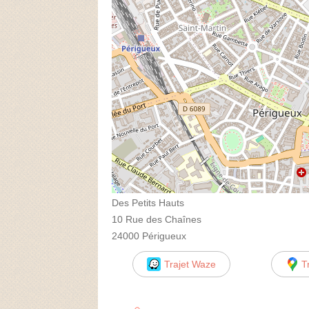
Des Petits Hauts
10 Rue des Chaînes
24000 Périgueux
Trajet Waze
T