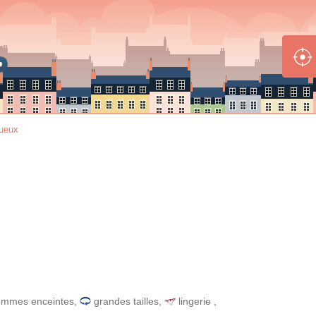
gueux
emmes enceintes
,
grandes tailles
,
lingerie
,