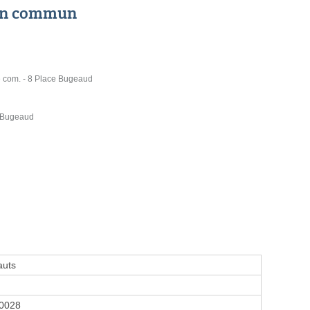
 en commun
e com. - 8 Place Bugeaud
e Bugeaud
auts
0028