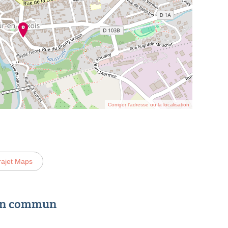
Corriger l’adresse ou la localisation
rajet Maps
 en commun