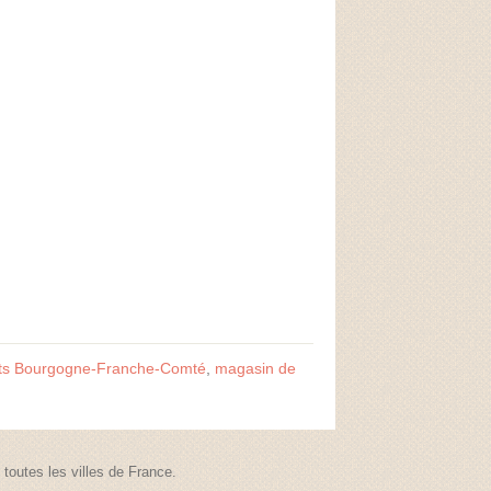
ts Bourgogne-Franche-Comté
,
magasin de
outes les villes de France.