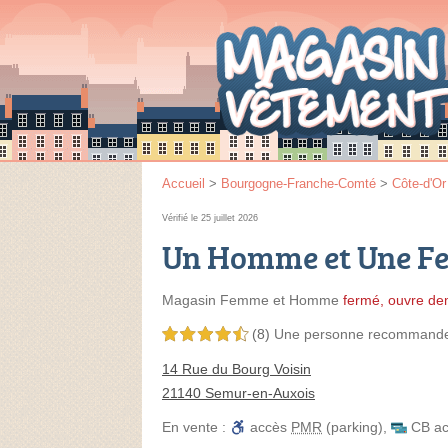
Accueil
>
Bourgogne-Franche-Comté
>
Côte-d'Or
Vérifié le 25 juillet 2026
Un Homme et Une 
Magasin Femme et Homme
fermé, ouvre de
(8)
Une personne
recommand
4,5 étoiles sur 5
14 Rue du Bourg Voisin
21140 Semur-en-Auxois
En vente :
accès
PMR
(parking)
,
CB ac