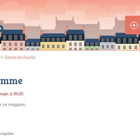
>
Semur-en-Auxois
Femme
main à 9h30
e
ce magasin.
ceptée