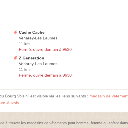
Cache Cache
Venarey-Les Laumes
11 km
Fermé, ouvre demain à 9h30
Z Generation
Venarey-Les Laumes
11 km
Fermé, ouvre demain à 9h30
urg Voisin" est visible via les liens suivants :
magasin de vêtemen
-en-Auxois
.
de à trouver les magasins de vêtements pour homme, femme ou enfant dans t