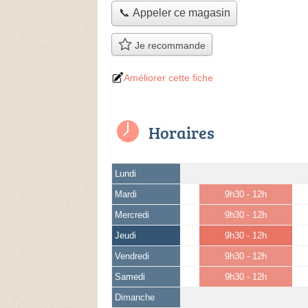
📞 Appeler ce magasin
Je recommande
Améliorer cette fiche
Horaires
Lundi
Mardi
9h30 - 12h
Mercredi
9h30 - 12h
Jeudi
9h30 - 12h
Vendredi
9h30 - 12h
Samedi
9h30 - 12h
Dimanche