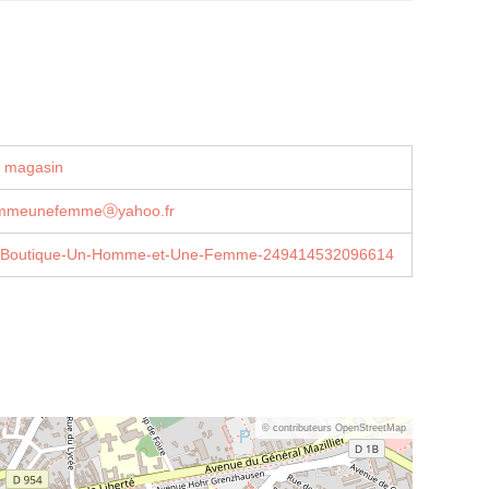
u magasin
ommeunefemmeⓐyahoo.fr
/Boutique-Un-Homme-et-Une-Femme-249414532096614
© contributeurs OpenStreetMap