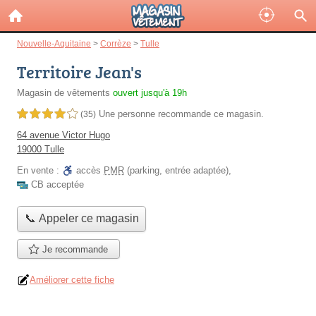
Nouvelle-Aquitaine
>
Corrèze
>
Tulle
Territoire Jean's
Magasin de vêtements
ouvert jusqu'à 19h
Une personne
recommande
ce magasin.
4,0 étoiles sur 5
(35)
64 avenue Victor Hugo
19000 Tulle
En vente :
accès
PMR
(parking, entrée adaptée)
,
CB acceptée
📞 Appeler ce magasin
Je recommande
Améliorer cette fiche