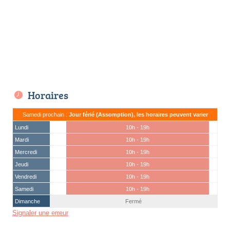
Horaires
Samedi prochain :
Jour férié (Assomption), les horaires peuvent varier
Lundi
10h - 19h
Mardi
10h - 19h
Mercredi
10h - 19h
Jeudi
10h - 19h
Vendredi
10h - 19h
Samedi
10h - 19h
Dimanche
Fermé
Signaler une erreur