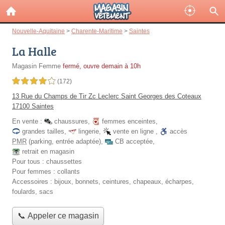
Nouvelle-Aquitaine
>
Charente-Maritime
>
Saintes
La Halle
Magasin Femme
fermé, ouvre demain à 10h
4,0 étoiles sur 5
(172)
13 Rue du Champs de Tir Zc Leclerc Saint Georges des Coteaux
17100 Saintes
En vente :
chaussures
,
femmes enceintes
,
grandes tailles
,
lingerie
,
vente en ligne
,
accès
PMR
(parking, entrée adaptée)
,
CB acceptée
,
retrait en magasin
Pour tous :
chaussettes
Pour femmes :
collants
Accessoires :
bijoux, bonnets, ceintures, chapeaux, écharpes,
foulards, sacs
📞 Appeler ce magasin