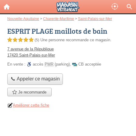
Nouvelle-Aquitaine
>
Charente-Maritime
>
Saint-Palais-sur-Mer
ESPRIT PLAGE maillots de bain
Une personne
recommande
ce magasin.
5,0 étoiles sur 5
(5)
7 avenue de la République
17420 Saint-Palais-sur-Mer
En vente :
accès
PMR
(parking)
,
CB acceptée
📞 Appeler ce magasin
Je recommande
Améliorer cette fiche