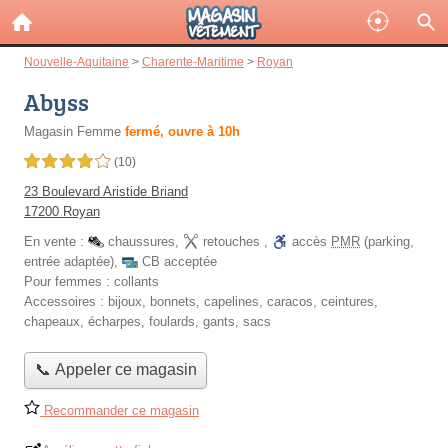
Nouvelle-Aquitaine
>
Charente-Maritime
>
Royan
Abyss
Magasin Femme
fermé, ouvre à 10h
4,0 étoiles sur 5
(10)
23 Boulevard Aristide Briand
17200 Royan
En vente :
chaussures
,
retouches
,
accès
PMR
(parking,
entrée adaptée)
,
CB acceptée
Pour femmes :
collants
Accessoires :
bijoux, bonnets, capelines, caracos, ceintures,
chapeaux, écharpes, foulards, gants, sacs
📞 Appeler ce magasin
Recommander ce magasin