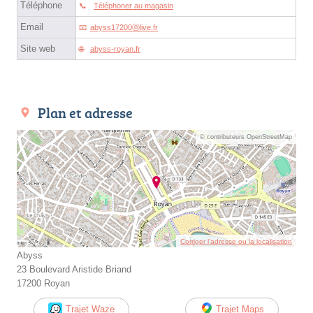
Téléphone
Téléphoner au magasin
Email
abyss17200ⓐlive.fr
Site web
abyss-royan.fr
Plan et adresse
© contributeurs OpenStreetMap
Corriger l’adresse ou la localisation
Abyss
23 Boulevard Aristide Briand
17200 Royan
Trajet Waze
Trajet Maps