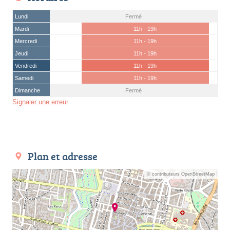
Lundi
Fermé
Mardi
11h - 19h
Mercredi
11h - 19h
Jeudi
11h - 19h
Vendredi
11h - 19h
Samedi
11h - 19h
Dimanche
Fermé
Signaler une erreur
Plan et adresse
© contributeurs OpenStreetMap