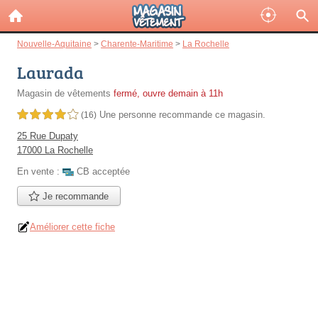
Nouvelle-Aquitaine
>
Charente-Maritime
>
La Rochelle
Laurada
Magasin de vêtements
fermé, ouvre demain à 11h
Une personne
recommande
ce magasin.
4,0 étoiles sur 5
(16)
25 Rue Dupaty
17000 La Rochelle
En vente :
CB acceptée
Je recommande
Améliorer cette fiche