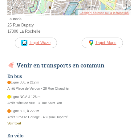
Corriger l’adresse ou la localisation
Laurada
25 Rue Dupaty
17000 La Rochelle
Trajet Waze
Trajet Maps
Venir en transports en commun
En bus
Ligne 358, à 212 m
Arrêt Place de Verdun - 28 Rue Chaudrier
Ligne NCV, à 126 m
Arrêt Hôtel de Ville - 3 Rue Saint-Yon
Ligne 392, à 222 m
Arrêt Grosse Horloge - 48 Quai Duperré
Voir tout
En vélo