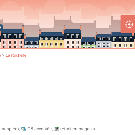
e
>
La Rochelle
e adaptée)
,
CB acceptée
,
retrait en magasin