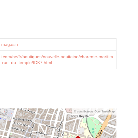
u magasin
i.com/be/fr/boutiques/nouvelle-aquitaine/charente-maritim
__rue_du_temple/IDK7.html
© contributeurs OpenStreetMap