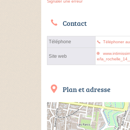
Signaler une erreur
Contact
Téléphone
Téléphoner a
www.intimissim
Site web
e/la_rochelle_14
Plan et adresse