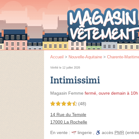
Accueil
>
Nouvelle-Aquitaine
>
Charente-Maritim
Vérifié le 12 juillet 2026
Intimissimi
Magasin Femme
fermé, ouvre demain à 10h
(48)
4,5 étoiles sur 5
14 Rue du Temple
17000 La Rochelle
En vente :
lingerie
,
accès
PMR
(entré