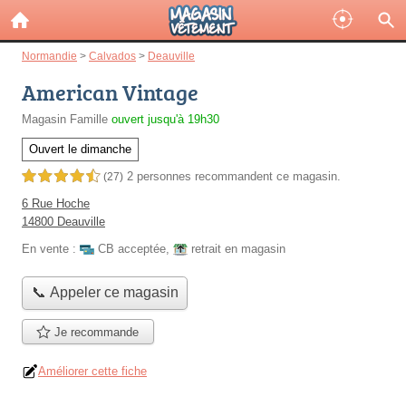
Normandie
>
Calvados
>
Deauville
American Vintage
Magasin Famille
ouvert jusqu'à 19h30
Ouvert le dimanche
2 personnes
recommandent
ce magasin.
4,5 étoiles sur 5
(27)
6 Rue Hoche
14800 Deauville
En vente :
CB acceptée
,
retrait en magasin
📞 Appeler ce magasin
Je recommande
Améliorer cette fiche