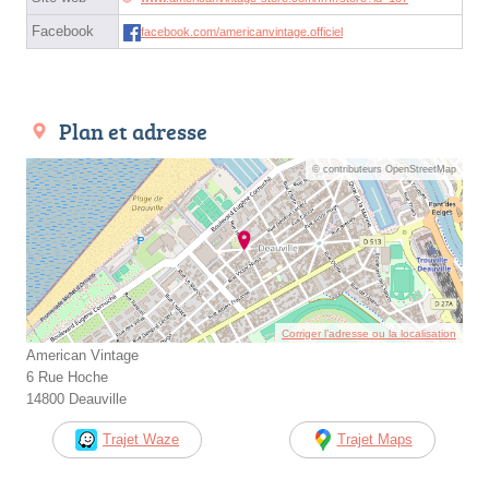
Facebook
facebook.com/americanvintage.officiel
Plan et adresse
© contributeurs OpenStreetMap
Corriger l’adresse ou la localisation
American Vintage
6 Rue Hoche
14800 Deauville
Trajet Waze
Trajet Maps