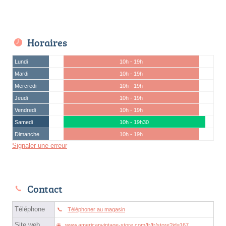
Horaires
Lundi
10h - 19h
Mardi
10h - 19h
Mercredi
10h - 19h
Jeudi
10h - 19h
Vendredi
10h - 19h
Samedi
10h - 19h30
Dimanche
10h - 19h
Signaler une erreur
Contact
Téléphone
Téléphoner au magasin
Site web
www.americanvintage-store.com/fr/fr/store?id=167