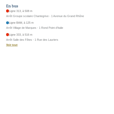
En bus
Ligne 313, à 508 m
Arrêt Groupe scolaire Chantegrive - 1 Avenue du Grand Rhône
Ligne BAM, à 125 m
Arrêt Village de Marques - 1 Rond Point d’Italie
Ligne 333, à 516 m
Arrêt Salle des Fêtes - 1 Rue des Lauriers
Voir tout