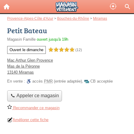
Provence-Alpes-Côte d'Azur
>
Bouches-du-Rhône
>
Miramas
Petit Bateau
Magasin Famille
ouvert jusqu'à 19h
Ouvert le dimanche
5,0 étoiles sur 5
(12)
Mac Arthur Glen Provence
Mas de la Péronne
13140 Miramas
En vente :
accès
PMR
(entrée adaptée)
,
CB acceptée
📞 Appeler ce magasin
Recommander ce magasin
Améliorer cette fiche