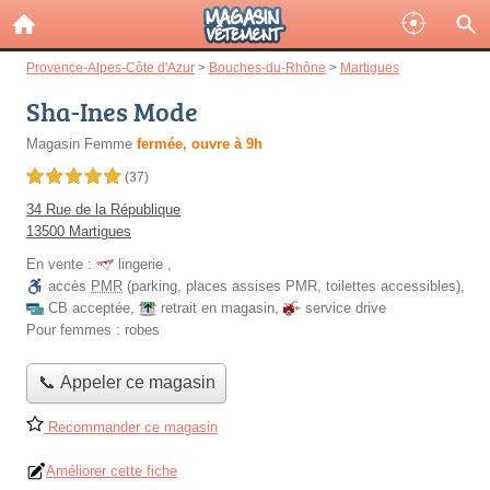
Provence-Alpes-Côte d'Azur
>
Bouches-du-Rhône
>
Martigues
Sha-Ines Mode
Magasin Femme
fermée, ouvre à 9h
5,0 étoiles sur 5
(37)
34 Rue de la République
13500 Martigues
En vente :
lingerie
,
accès
PMR
(parking, places assises PMR, toilettes accessibles)
,
CB acceptée
,
retrait en magasin
,
service drive
Pour femmes :
robes
📞 Appeler ce magasin
Recommander ce magasin
Améliorer cette fiche