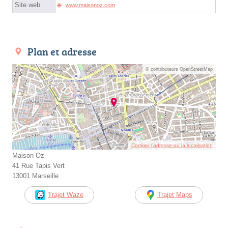
Site web
www.maisonoz.com
Plan et adresse
© contributeurs OpenStreetMap
Corriger l’adresse ou la localisation
Maison Oz
41 Rue Tapis Vert
13001 Marseille
Trajet Waze
Trajet Maps