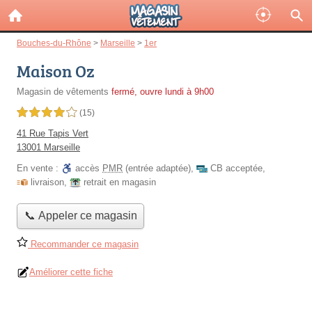
Bouches-du-Rhône
>
Marseille
>
1er
Maison Oz
Magasin de vêtements
fermé, ouvre lundi à 9h00
4,0 étoiles sur 5
(15)
41 Rue Tapis Vert
13001 Marseille
En vente :
accès
PMR
(entrée adaptée)
,
CB acceptée
,
livraison
,
retrait en magasin
📞 Appeler ce magasin
Recommander ce magasin
Améliorer cette fiche