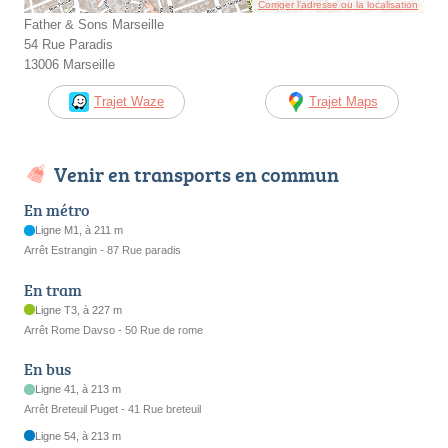
Corriger l’adresse ou la localisation
Father & Sons Marseille
54 Rue Paradis
13006 Marseille
Trajet Waze
Trajet Maps
Venir en transports en commun
En métro
Ligne M1, à 211 m
Arrêt Estrangin - 87 Rue paradis
En tram
Ligne T3, à 227 m
Arrêt Rome Davso - 50 Rue de rome
En bus
Ligne 41, à 213 m
Arrêt Breteuil Puget - 41 Rue breteuil
Ligne 54, à 213 m