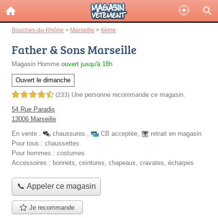
Bouches-du-Rhône
>
Marseille
>
6ème
Father & Sons Marseille
Magasin Homme
ouvert jusqu'à 18h
Ouvert le dimanche
Une personne
recommande
ce magasin.
4,5 étoiles sur 5
(233)
54 Rue Paradis
13006 Marseille
En vente :
chaussures
,
CB acceptée
,
retrait en magasin
Pour tous :
chaussettes
Pour hommes :
costumes
Accessoires :
bonnets, ceintures, chapeaux, cravates, écharpes
📞 Appeler ce magasin
Je recommande