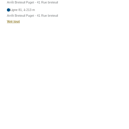
Arrêt Breteuil Puget - 41 Rue breteuil
Ligne 81, à 213 m
Arrêt Breteuil Puget - 41 Rue breteuil
Voir tout