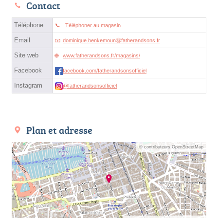
Contact
Téléphone
Téléphoner au magasin
Email
dominique.benkemounⓐfatherandsons.fr
Site web
www.fatherandsons.fr/magasins/
Facebook
facebook.com/fatherandsonsofficiel
Instagram
@fatherandsonsofficiel
Plan et adresse
© contributeurs OpenStreetMap