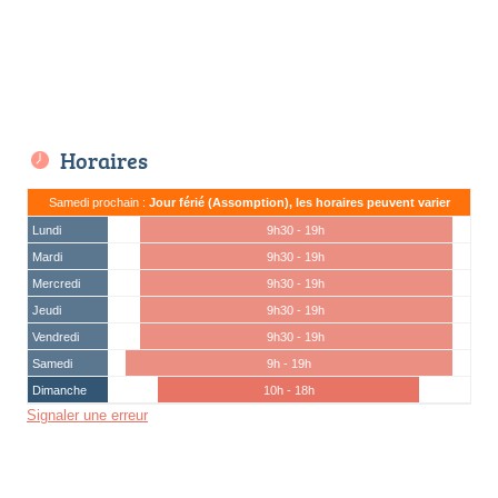
Horaires
Samedi prochain :
Jour férié (Assomption), les horaires peuvent varier
Lundi
9h30 - 19h
Mardi
9h30 - 19h
Mercredi
9h30 - 19h
Jeudi
9h30 - 19h
Vendredi
9h30 - 19h
Samedi
9h - 19h
Dimanche
10h - 18h
Signaler une erreur