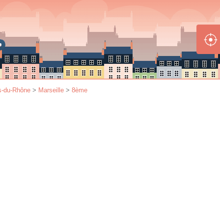
s-du-Rhône
>
Marseille
>
8ème