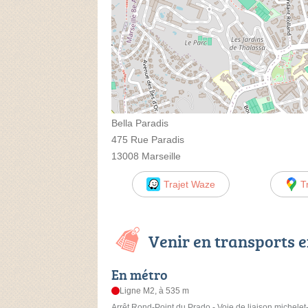
Bella Paradis
475 Rue Paradis
13008 Marseille
Trajet Waze
T
Venir en transports
En métro
Ligne M2, à 535 m
Arrêt Rond-Point du Prado - Voie de liaison michelet