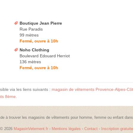
Boutique Jean Pierre
Rue Paradis
99 mètres
Fermé, ouvre à 10h
Noho Clothing
Boulevard Edouard Herriot
136 mètres
Fermé, ouvre à 10h
ible via les liens suivants :
magasin de vêtements Provence-Alpes-Côt
nts 8ème
.
de à trouver les magasins de vêtements pour homme, femme ou enfant dans t
© 2026
MagasinVetement.fr
-
Mentions légales
-
Contact
-
Inscription gratuite