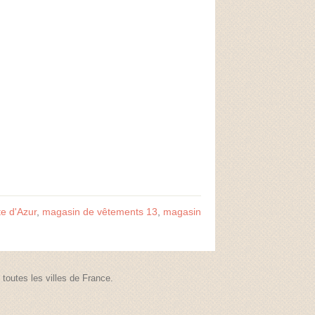
e d'Azur
,
magasin de vêtements 13
,
magasin
outes les villes de France.