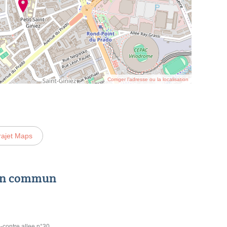
Corriger l’adresse ou la localisation
rajet Maps
 en commun
--contre allee n°30