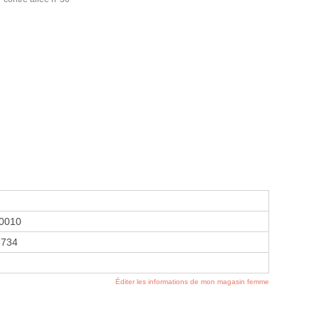
0010
6734
Éditer les informations de mon magasin femme