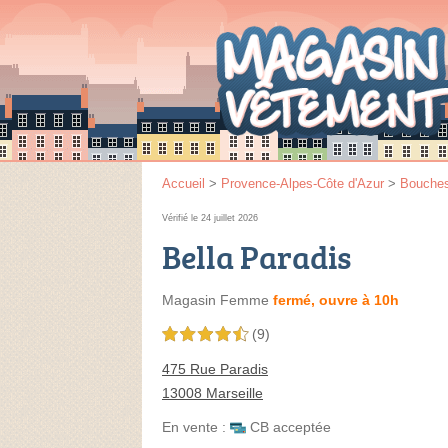
Accueil
>
Provence-Alpes-Côte d'Azur
>
Bouche
Vérifié le 24 juillet 2026
Bella Paradis
Magasin Femme
fermé, ouvre à 10h
(9)
4,5 étoiles sur 5
475 Rue Paradis
13008 Marseille
En vente :
CB acceptée