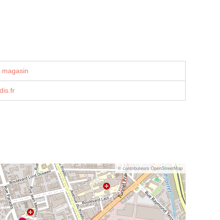
u magasin
is.fr
© contributeurs OpenStreetMap