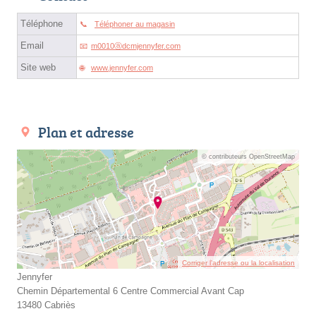
Téléphone
Téléphoner au magasin
Email
m0010ⓐdcmjennyfer.com
Site web
www.jennyfer.com
Plan et adresse
© contributeurs OpenStreetMap
Corriger l’adresse ou la localisation
Jennyfer
Chemin Départemental 6 Centre Commercial Avant Cap
13480 Cabriès