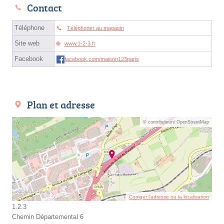
Contact
Téléphone
Téléphoner au magasin
Site web
www.1-2-3.fr
Facebook
facebook.com/maison123paris
Plan et adresse
© contributeurs OpenStreetMap
Corriger l’adresse ou la localisation
1.2.3
Chemin Départemental 6