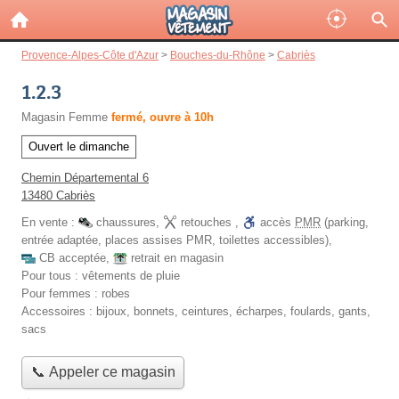
Provence-Alpes-Côte d'Azur
>
Bouches-du-Rhône
>
Cabriès
1.2.3
Magasin Femme
fermé, ouvre à 10h
Ouvert le dimanche
Chemin Départemental 6
13480 Cabriès
En vente :
chaussures
,
retouches
,
accès
PMR
(parking,
entrée adaptée, places assises PMR, toilettes accessibles)
,
CB acceptée
,
retrait en magasin
Pour tous :
vêtements de pluie
Pour femmes :
robes
Accessoires :
bijoux, bonnets, ceintures, écharpes, foulards, gants,
sacs
📞 Appeler ce magasin