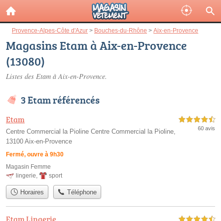
Provence-Alpes-Côte d'Azur
>
Bouches-du-Rhône
>
Aix-en-Provence
Magasins Etam à Aix-en-Provence
(13080)
Listes des Etam à Aix-en-Provence.
3 Etam référencés
Etam
4,5 étoiles sur 5
60 avis
Centre Commercial la Pioline Centre Commercial la Pioline,
13100 Aix-en-Provence
Fermé, ouvre à 9h30
Magasin Femme
lingerie
,
sport
Horaires
Téléphone
Etam Lingerie
4,5 étoiles sur 5